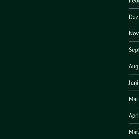
Feb
Dez
Nov
Sep
Aug
Jun
Mai
Apr
Mär