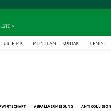
OLSTEIN
ÜBER MICH
MEIN TEAM
KONTAKT
TERMINE
eige
ntermenü
UFWIRTSCHAFT
ABFALLVERMEIDUNG
ANTIKOLLISIO