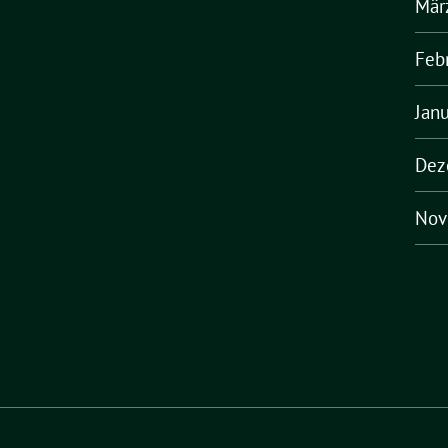
Mär
Feb
Jan
Dez
Nov