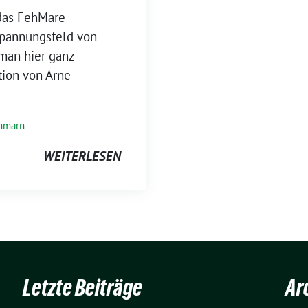
das FehMare
Spannungsfeld von
man hier ganz
tion von Arne
hmarn
WEITERLESEN
Letzte Beiträge
Ar