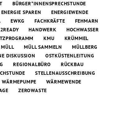
T
BÜRGER*INNENSPRECHSTUNDE
ENERGIE SPAREN
ENERGIEWENDE
A
EWKG
FACHKRÄFTE
FEHMARN
2READY
HANDWERK
HOCHWASSER
UTZPROGRAMM
KMU
KRÜMMEL
MÜLL
MÜLL SAMMELN
MÜLLBERG
NE DISKUSSION
OSTKÜSTENLEITUNG
NG
REGIONALBÜRO
RÜCKBAU
ECHSTUNDE
STELLENAUSSCHREIBUNG
WÄRMEPUMPE
WÄRMEWENDE
AGE
ZEROWASTE