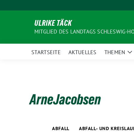
Weiter
zum
Inhalt
ULRIKE TÄCK
MITGLIED DES LANDTAGS SCHLESWIG-H
STARTSEITE
AKTUELLES
THEMEN
Z
U
ArneJacobsen
ABFALL
ABFALL- UND KREISLA