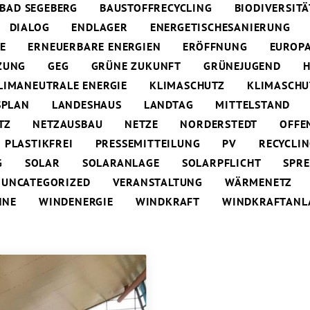
BAD SEGEBERG
BAUSTOFFRECYCLING
BIODIVERSITÄ
DIALOG
ENDLAGER
ENERGETISCHESANIERUNG
E
ERNEUERBARE ENERGIEN
ERÖFFNUNG
EUROP
ZUNG
GEG
GRÜNE ZUKUNFT
GRÜNEJUGEND
H
LIMANEUTRALE ENERGIE
KLIMASCHUTZ
KLIMASCH
SPLAN
LANDESHAUS
LANDTAG
MITTELSTAND
TZ
NETZAUSBAU
NETZE
NORDERSTEDT
OFFE
PLASTIKFREI
PRESSEMITTEILUNG
PV
RECYCLI
G
SOLAR
SOLARANLAGE
SOLARPFLICHT
SPR
UNCATEGORIZED
VERANSTALTUNG
WÄRMENETZ
NNE
WINDENERGIE
WINDKRAFT
WINDKRAFTANL