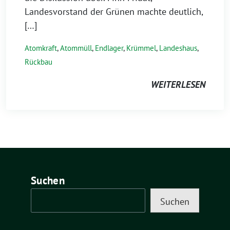
Landesvorstand der Grünen machte deutlich,
[…]
Atomkraft
,
Atommüll
,
Endlager
,
Krümmel
,
Landeshaus
,
Rückbau
WEITERLESEN
Suchen
Suchen