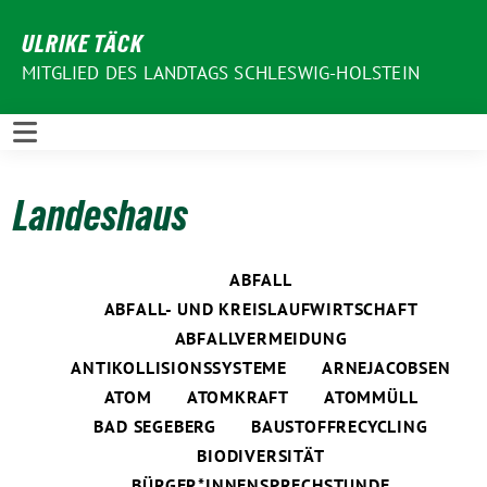
Weiter
ULRIKE TÄCK
zum
Inhalt
MITGLIED DES LANDTAGS SCHLESWIG-HOLSTEIN
Landeshaus
ABFALL
ABFALL- UND KREISLAUFWIRTSCHAFT
ABFALLVERMEIDUNG
ANTIKOLLISIONSSYSTEME
ARNEJACOBSEN
ATOM
ATOMKRAFT
ATOMMÜLL
BAD SEGEBERG
BAUSTOFFRECYCLING
BIODIVERSITÄT
BÜRGER*INNENSPRECHSTUNDE