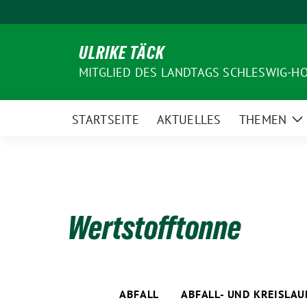
Weiter
zum
Inhalt
ULRIKE TÄCK
MITGLIED DES LANDTAGS SCHLESWIG-H
STARTSEITE
AKTUELLES
THEMEN
Z
U
Wertstofftonne
ABFALL
ABFALL- UND KREISLA