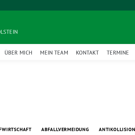
OLSTEIN
ÜBER MICH
MEIN TEAM
KONTAKT
TERMINE
eige
ntermenü
UFWIRTSCHAFT
ABFALLVERMEIDUNG
ANTIKOLLISIO