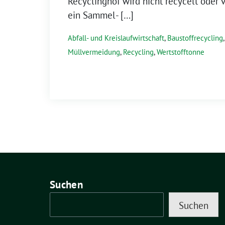
Recyclinghof wird nicht recycelt oder v
ein Sammel- […]
Abfall- und Kreislaufwirtschaft
,
Baustoffrecycling
Müllvermeidung
,
Recycling
,
Wertstofftonne
Suchen
Suchen