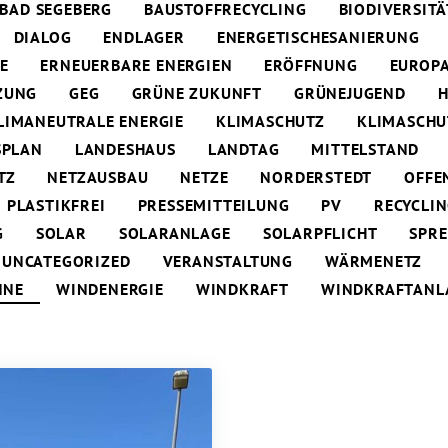
BAD SEGEBERG
BAUSTOFFRECYCLING
BIODIVERSITÄ
DIALOG
ENDLAGER
ENERGETISCHESANIERUNG
E
ERNEUERBARE ENERGIEN
ERÖFFNUNG
EUROP
ZUNG
GEG
GRÜNE ZUKUNFT
GRÜNEJUGEND
H
LIMANEUTRALE ENERGIE
KLIMASCHUTZ
KLIMASCH
SPLAN
LANDESHAUS
LANDTAG
MITTELSTAND
TZ
NETZAUSBAU
NETZE
NORDERSTEDT
OFFE
PLASTIKFREI
PRESSEMITTEILUNG
PV
RECYCLI
G
SOLAR
SOLARANLAGE
SOLARPFLICHT
SPR
UNCATEGORIZED
VERANSTALTUNG
WÄRMENETZ
NNE
WINDENERGIE
WINDKRAFT
WINDKRAFTANL