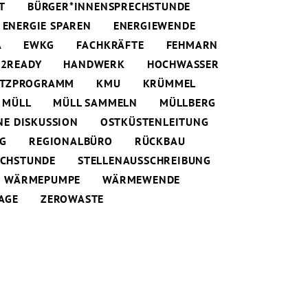
T
BÜRGER*INNENSPRECHSTUNDE
ENERGIE SPAREN
ENERGIEWENDE
A
EWKG
FACHKRÄFTE
FEHMARN
2READY
HANDWERK
HOCHWASSER
UTZPROGRAMM
KMU
KRÜMMEL
MÜLL
MÜLL SAMMELN
MÜLLBERG
NE DISKUSSION
OSTKÜSTENLEITUNG
NG
REGIONALBÜRO
RÜCKBAU
ECHSTUNDE
STELLENAUSSCHREIBUNG
WÄRMEPUMPE
WÄRMEWENDE
AGE
ZEROWASTE