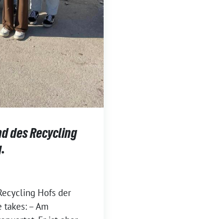
nd des Recycling
.
Recycling Hofs der
 takes: – Am