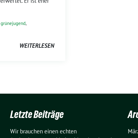
erwertet. Er ist eher
,
grünejugend
,
WEITERLESEN
Letzte Beiträge
Ar
Wir brauchen einen echten
Mär