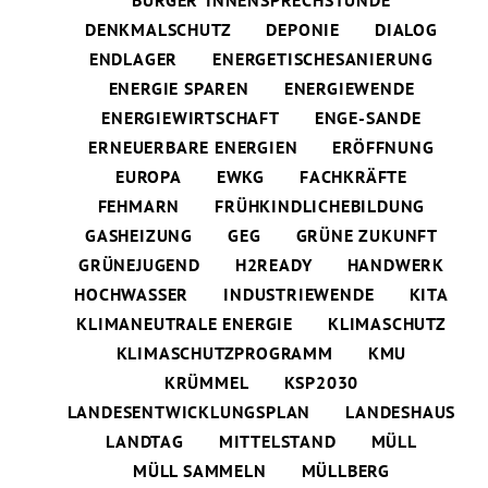
BÜRGER*INNENSPRECHSTUNDE
DENKMALSCHUTZ
DEPONIE
DIALOG
ENDLAGER
ENERGETISCHESANIERUNG
ENERGIE SPAREN
ENERGIEWENDE
ENERGIEWIRTSCHAFT
ENGE-SANDE
ERNEUERBARE ENERGIEN
ERÖFFNUNG
EUROPA
EWKG
FACHKRÄFTE
FEHMARN
FRÜHKINDLICHEBILDUNG
GASHEIZUNG
GEG
GRÜNE ZUKUNFT
GRÜNEJUGEND
H2READY
HANDWERK
HOCHWASSER
INDUSTRIEWENDE
KITA
KLIMANEUTRALE ENERGIE
KLIMASCHUTZ
KLIMASCHUTZPROGRAMM
KMU
KRÜMMEL
KSP2030
LANDESENTWICKLUNGSPLAN
LANDESHAUS
LANDTAG
MITTELSTAND
MÜLL
MÜLL SAMMELN
MÜLLBERG