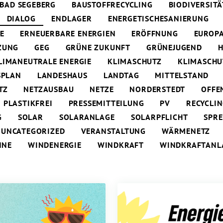
BAD SEGEBERG
BAUSTOFFRECYCLING
BIODIVERSITÄ
DIALOG
ENDLAGER
ENERGETISCHESANIERUNG
E
ERNEUERBARE ENERGIEN
ERÖFFNUNG
EUROP
ZUNG
GEG
GRÜNE ZUKUNFT
GRÜNEJUGEND
H
LIMANEUTRALE ENERGIE
KLIMASCHUTZ
KLIMASCH
SPLAN
LANDESHAUS
LANDTAG
MITTELSTAND
TZ
NETZAUSBAU
NETZE
NORDERSTEDT
OFFE
PLASTIKFREI
PRESSEMITTEILUNG
PV
RECYCLI
G
SOLAR
SOLARANLAGE
SOLARPFLICHT
SPR
UNCATEGORIZED
VERANSTALTUNG
WÄRMENETZ
NNE
WINDENERGIE
WINDKRAFT
WINDKRAFTANL