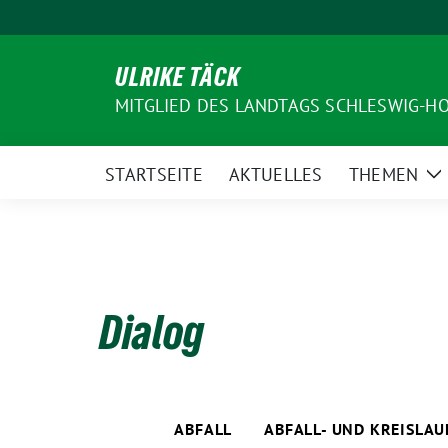
Weiter
zum
Inhalt
ULRIKE TÄCK
MITGLIED DES LANDTAGS SCHLESWIG-H
STARTSEITE
AKTUELLES
THEMEN
Z
U
Dialog
ABFALL
ABFALL- UND KREISLA