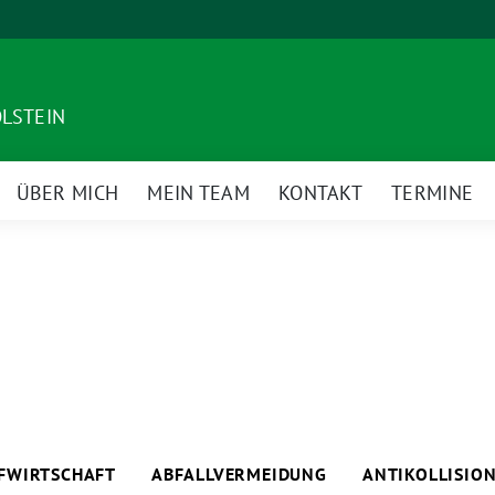
OLSTEIN
ÜBER MICH
MEIN TEAM
KONTAKT
TERMINE
eige
ntermenü
UFWIRTSCHAFT
ABFALLVERMEIDUNG
ANTIKOLLISIO