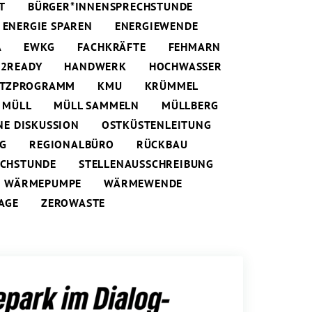
T
BÜRGER*INNENSPRECHSTUNDE
ENERGIE SPAREN
ENERGIEWENDE
A
EWKG
FACHKRÄFTE
FEHMARN
2READY
HANDWERK
HOCHWASSER
UTZPROGRAMM
KMU
KRÜMMEL
MÜLL
MÜLL SAMMELN
MÜLLBERG
NE DISKUSSION
OSTKÜSTENLEITUNG
NG
REGIONALBÜRO
RÜCKBAU
ECHSTUNDE
STELLENAUSSCHREIBUNG
WÄRMEPUMPE
WÄRMEWENDE
AGE
ZEROWASTE