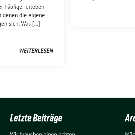
r häufiger erleben
an denen die eigene
en sich: Was […]
WEITERLESEN
Letzte Beiträge
Ar
Wir brauchen einen echten
Mär