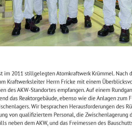
st im 2011 stillgelegten Atomkraftwerk Krümmel. Nach d
m Kraftwerksleiter Herrn Fricke mit einem Überblicksvo
gen des AKW-Standortes empfangen. Auf einem Rundgang
eßend das Reaktorgebäude, ebenso wie die Anlagen zum 
ischenlagers. Wir besprachen Herausforderungen des Rü
lung von qualifiziertem Personal, die Zwischenlagerung 
ülls neben dem AKW, und das Freimessen des Bauschutts