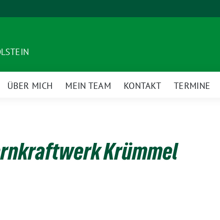
OLSTEIN
ÜBER MICH
MEIN TEAM
KONTAKT
TERMINE
eige
ntermenü
ernkraftwerk Krümmel